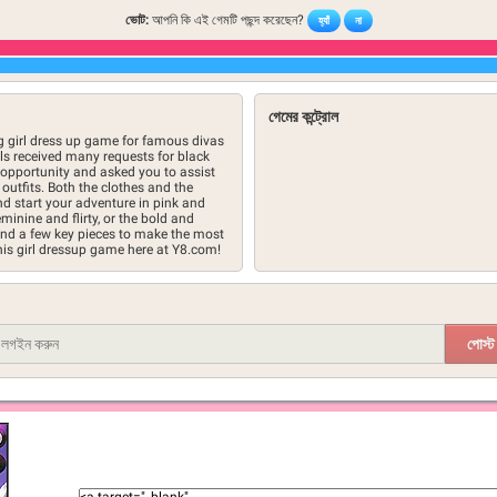
ভোট:
আপনি কি এই গেমটি পছন্দ করেছেন?
হ্যাঁ
না
গেমের কন্ট্রোল
g girl dress up game for famous divas
rls received many requests for black
e opportunity and asked you to assist
outfits. Both the clothes and the
nd start your adventure in pink and
minine and flirty, or the bold and
 and a few key pieces to make the most
his girl dressup game here at Y8.com!