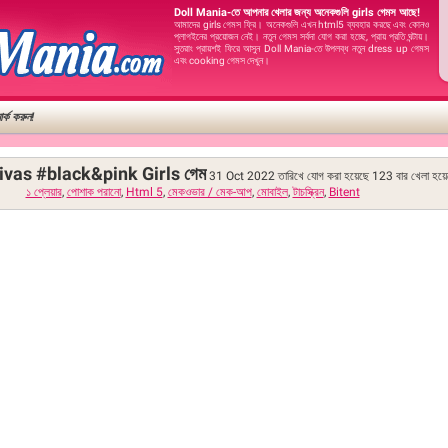
Doll Mania-তে আপনার খেলার জন্য অনেকগুলি girls গেমস আছে!
আমাদের girls গেমস ফ্রি। অনেকগুলি এখন html5 ব্যবহার করছে এবং কোনও
প্লাগইনের প্রয়োজন নেই। নতুন গেমস সর্বদা যোগ করা হচ্ছে, প্রায় প্রতি ঘন্টায়।
সুতরাং প্রায়শই ফিরে আসুন Doll Mania-তে উপলব্ধ নতুন dress up গেমস
এবং cooking গেমস দেখুন।
র্ক করুন!
ivas #black&pink Girls গেম
31 Oct 2022 তারিখে যোগ করা হয়েছে
123
বার খেলা হয়ে
১ প্লেয়ার
,
পোশাক পরানো
,
Html 5
,
মেকওভার / মেক-আপ
,
মোবাইল
,
টাচস্ক্রিন
,
Bitent