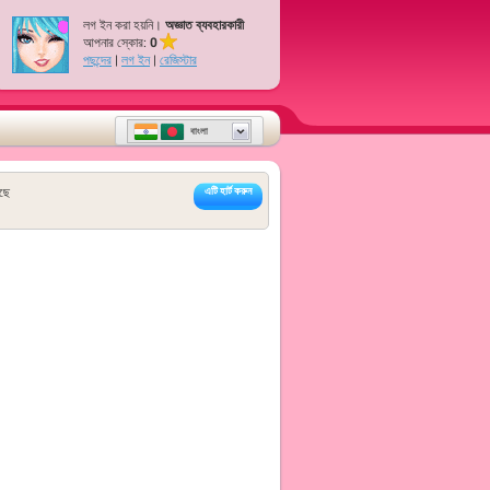
লগ ইন করা হয়নি।
অজ্ঞাত ব্যবহারকারী
আপনার স্কোর:
0
পছন্দের
|
লগ ইন
|
রেজিস্টার
বাংলা
ছে
এটি হার্ট করুন