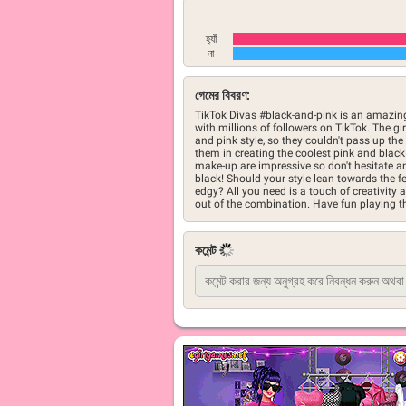
হ্যাঁ
না
গেমের বিবরণ:
TikTok Divas #black-and-pink is an amazin
with millions of followers on TikTok. The gi
and pink style, so they couldn't pass up th
them in creating the coolest pink and black 
make-up are impressive so don't hesitate a
black! Should your style lean towards the fe
edgy? All you need is a touch of creativity
out of the combination. Have fun playing t
কমেন্ট