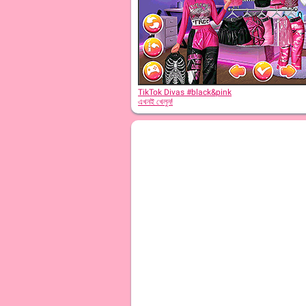
TikTok Divas #black&pink
এখনই খেলুন!