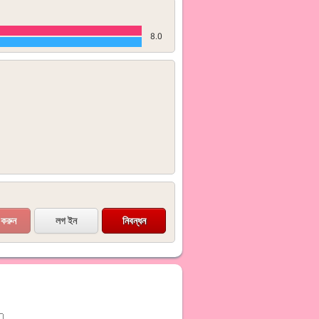
8.0
লগ ইন
নিবন্ধন