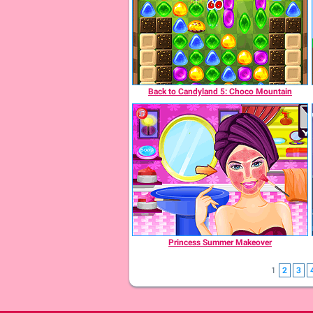
Back to Candyland 5: Choco Mountain
Princess Summer Makeover
1
2
3