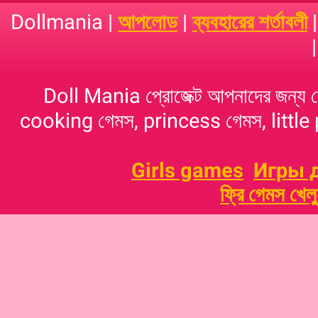
Dollmania |
আপলোড
|
ব্যবহারের শর্তাবলী
Doll Mania প্রোজেক্ট আপনাদের জন্য 
cooking গেমস, princess গেমস, little p
Girls games
Игры 
ফ্রি গেমস খেল