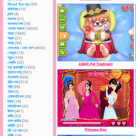
Shoot 'Em Up
(29)
সলিটেয়ার
(13)
বন্দুক
(4)
ভয়ংকর
(21)
ভারসাম্য রক্ষা
(18)
পোশাক পরানো
(18042)
খাবার
(1866)
অঙ্ক
(21)
খামার
(59)
মেকওভার / মেক-আপ
(4939)
গোয়েন্দা
(13)
স্কুল
(195)
স্কেটিং
(32)
ASMR Pet Treatment
Y8 অ্যাকাউন্ট
(1553)
লুকানো বস্তু
(531)
ভালোবাসা
(820)
রঙিন করা
(315)
গাড়ি
(93)
ট্রেন
(9)
মোটরসাইকেল
(26)
ট্রাক
(18)
বাইসাইকেল
(43)
জিগস
(461)
জম্বি
(33)
বাবল শ্যুটার
(24)
ফাইটিং
(21)
Princess Kiss
বিট 'এম আপ
(3)
পার্কিং
(14)