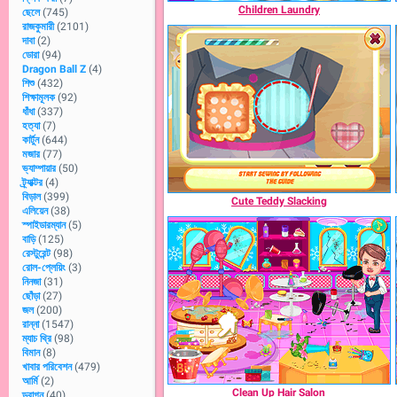
Children Laundry
ছেলে
(745)
রাজকুমারী
(2101)
দাবা
(2)
ডোরা
(94)
Dragon Ball Z
(4)
শিশু
(432)
শিক্ষামূলক
(92)
ধাঁধা
(337)
হত্যা
(7)
কার্টুন
(644)
মজার
(77)
ভ্যাম্পায়ার
(50)
ট্র্যাক্টর
(4)
বিড়াল
(399)
Cute Teddy Slacking
এলিয়েন
(38)
স্পাইডারম্যান
(5)
বাড়ি
(125)
রেস্টুরেন্ট
(98)
রোল-প্লেয়িং
(3)
নিনজা
(31)
ছোঁড়া
(27)
জল
(200)
রান্না
(1547)
ম্যাচ থ্রি
(98)
বিমান
(8)
খাবার পরিবেশন
(479)
আর্মি
(2)
Clean Up Hair Salon
ড্রাগন
(40)