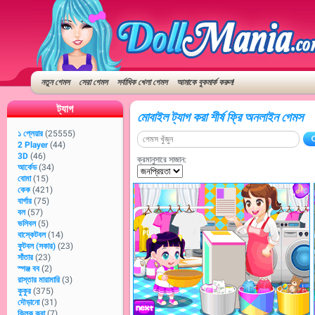
নতুন গেমস
সেরা গেমস
সর্বাধিক খেলা গেমস
আমাকে বুকমার্ক করুন!
ট্যাগ
মোবাইল ট্যাগ করা শীর্ষ ফ্রি অনলাইন গেমস
১ প্লেয়ার
(25555)
2 Player
(44)
3D
(46)
ক্রমানুসারে সাজান:
আর্কেড
(34)
বোমা
(15)
কেক
(421)
বার্গার
(75)
বল
(57)
ভলিবল
(5)
বাস্কেটবল
(14)
ফুটবল (সকার)
(23)
সাঁতার
(23)
স্পঞ্জ বব
(2)
রাস্তার মারামারি
(3)
কুকুর
(375)
দৌড়ানো
(31)
ক্লিক করা
(7)