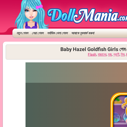
নতুন গেমস
সেরা গেমস
সর্বাধিক খেলা গেমস
আমাকে বুকমার্ক করুন!
Baby Hazel Goldfish Girls গেম
Flash
,
বাচ্চাদের
,
মাছ
,
প্রাণী
,
শিশু
,