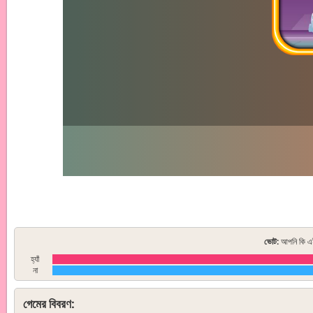
ভোট:
আপনি কি এই
হ্যাঁ
না
গেমের বিবরণ: