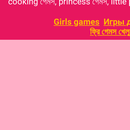
cooking গেমস, princess গেমস, little p
Girls games
Игры 
ফ্রি গেমস খেল