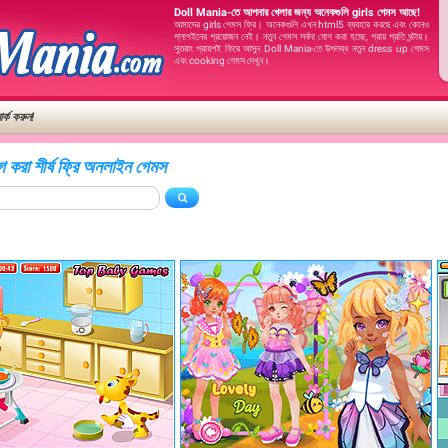
Doll Mania-তে আপনার খেলার জন্য অনেকগুলি girls গেমস আছে!
আমাদের girls গেমস ফ্রি। অনেকগুলি এখন html5 ব্যবহার করছে এবং কোনও
প্লাগইনের প্রয়োজন নেই। নতুন গেমস সর্বদা যোগ করা হচ্ছে, প্রায় প্রতি ঘন্টায়।
সুতরাং প্রায়শই ফিরে আসুন Doll Mania-তে উপলব্ধ নতুন dress up গেমস
এবং cooking গেমস দেখুন।
র্ক করুন!
্যাগ করা শীর্ষ ফ্রি অনলাইন গেমস