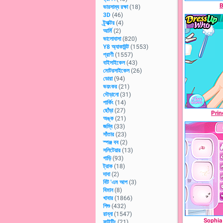
B
ভারসাম্য রক্ষা
(18)
3D
(46)
ট্র্যাক্টর
(4)
আর্মি
(2)
ভালোবাসা
(820)
Y8 অ্যাকাউন্ট
(1553)
প্রাণী
(1557)
বাইসাইকেল
(43)
মোটরসাইকেল
(26)
ডোরা
(94)
ভয়ংকর
(21)
দৌড়ানো
(31)
পার্কিং
(14)
ছোঁড়া
(27)
Prin
অঙ্ক
(21)
জম্বি
(33)
সাঁতার
(23)
স্পঞ্জ বব
(2)
সলিটেয়ার
(13)
গাড়ি
(93)
ট্রাক
(18)
দাবা
(2)
বিট 'এম আপ
(3)
বিমান
(8)
খাবার
(1866)
শিশু
(432)
রান্না
(1547)
Sophia 
ফাইটিং
(21)