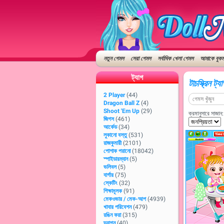
নতুন গেমস
সেরা গেমস
সর্বাধিক খেলা গেমস
আমাকে বুকমা
ট্যাগ
টাচস্ক্রিন ট
2 Player
(44)
Dragon Ball Z
(4)
Shoot 'Em Up
(29)
ক্রমানুসারে সাজান:
জিগস
(461)
আর্কেড
(34)
লুকানো বস্তু
(531)
রাজকুমারী
(2101)
পোশাক পরানো
(18042)
স্পাইডারম্যান
(5)
ভলিবল
(5)
বার্গার
(75)
স্কেটিং
(32)
শিক্ষামূলক
(91)
মেকওভার / মেক-আপ
(4939)
খাবার পরিবেশন
(479)
রঙিন করা
(315)
ড্রাগন
(40)