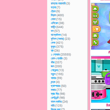
রাস্তার মারামারি
(3)
হত্যা
(7)
ট্রেন
(9)
বিড়াল
(400)
বোমা
(15)
এলিয়েন
(38)
কার্টুন
(644)
বল
(57)
বাস্কেটবল
(14)
ফুটবল (সকার)
(23)
কেক
(421)
কুকুর
(375)
শব্দ
(26)
A
১ প্লেয়ার
(25555)
রোল-প্লেয়িং
(3)
ধাঁধা
(337)
জল
(200)
গোয়েন্দা
(13)
স্কুল
(195)
খামার
(59)
বন্দুক
(4)
ভ্যাম্পায়ার
(50)
মজার
(77)
ম্যাচ থ্রি
(98)
রেস্টুরেন্ট
(98)
বাবল শ্যুটার
(24)
Ba
বাড়ি
(125)
ক্লিক করা
(7)