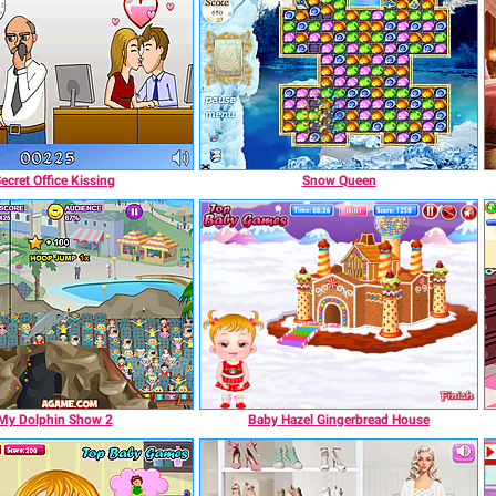
ecret Office Kissing
Snow Queen
My Dolphin Show 2
Baby Hazel Gingerbread House