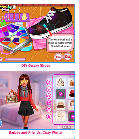
DIY Galaxy Shoes
Barbee and Friends: Cozy Winter