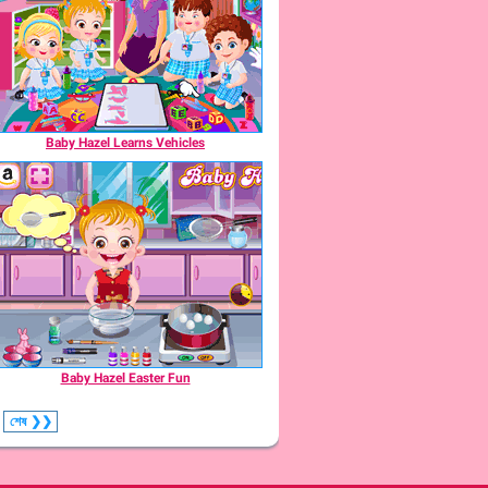
Baby Hazel Learns Vehicles
Baby Hazel Easter Fun
শেষ
❯❯