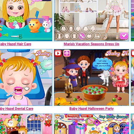
aby Hazel Hair Care
Maria's Vacation Seasons Dress Up
by Hazel Dental Care
Baby Hazel Halloween Party