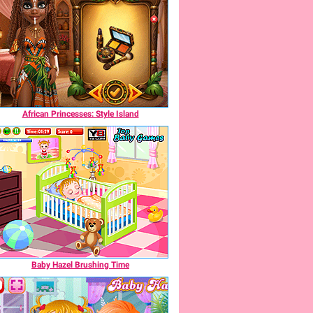
African Princesses: Style Island
Baby Hazel Brushing Time