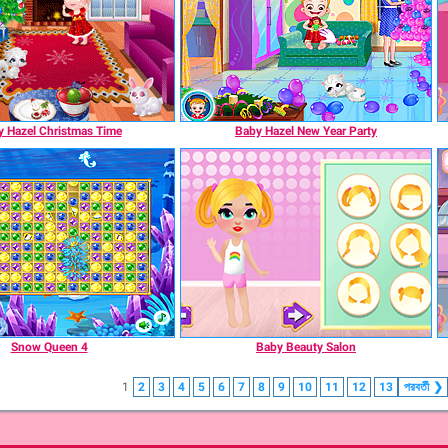
 Hazel Christmas Time
Baby Hazel New Year Party
Snow Queen 4
Baby Beauty Salon
1
2
3
4
5
6
7
8
9
10
11
12
13
পরবর্তী
❯