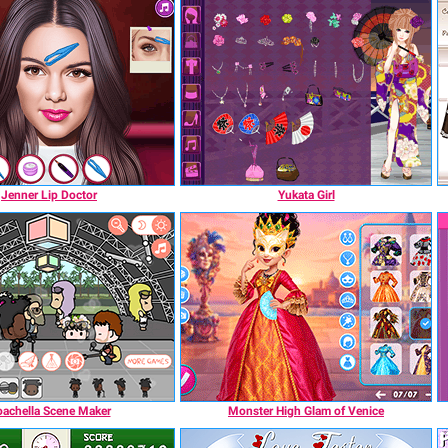
Jenner Lip Doctor
Yukata Girl
achella Scene Maker
Monster High Glam of Venice