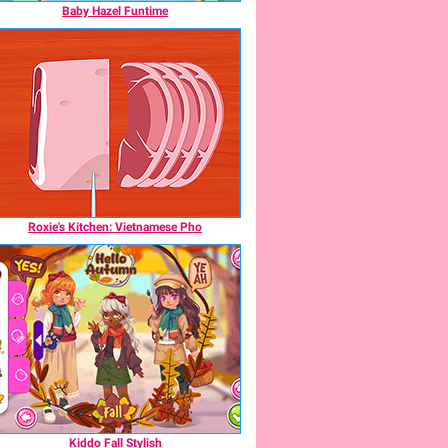
Baby Hazel Funtime
Roxie's Kitchen: Vietnamese Pho
Kiddo Fall Stylish