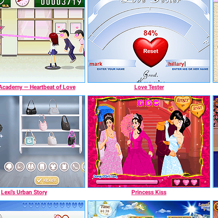
cademy — Heartbeat of Love
Love Tester
Lexi's Urban Story
Princess Kiss