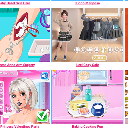
aby Hazel Skin Care
Kiddo Mariposa
cess Anna Arm Surgery
Lexi Cozy Cafe
Princess Valentines Party
Baking Cooking Fun