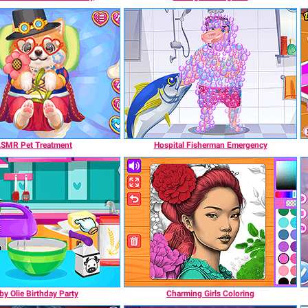
SMR Pet Treatment
Hospital Fisherman Emergency
by Olie Birthday Party
Charming Girls Coloring