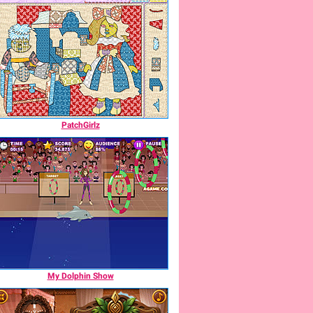
PatchGirlz
My Dolphin Show