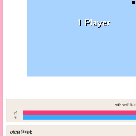
ভোট:
আপনি কি এই
হ্যাঁ
না
গেমের বিবরণ: