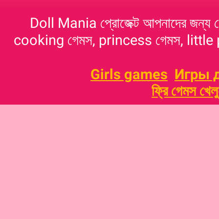
Doll Mania প্রোজেক্ট আপনাদের জন্য 
cooking গেমস, princess গেমস, little p
Girls games
Игры 
ফ্রি গেমস খেল