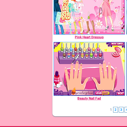
Pink Heart Dressup
Beauty Nail Fad
1
2
3