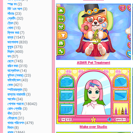
স্পঞ্জ বব
(2)
বিট 'এম আপ
(3)
সাঁতার
(23)
স্কেটিং
(32)
ট্রেন
(9)
বোমা
(15)
ক্লিক করা
(7)
রান্না
(1547)
ভালোবাসা
(820)
কুকুর
(375)
বিড়াল
(400)
বল
(57)
ছেলে
(745)
ASMR Pet Treatment
রঙিন করা
(315)
বাস্কেটবল
(14)
ফুটবল (সকার)
(23)
বাইসাইকেল
(43)
কেক
(421)
স্পাইডারম্যান
(5)
রাস্তার মারামারি
(3)
আর্কেড
(34)
পোশাক পরানো
(18042)
রোল-প্লেয়িং
(3)
ধাঁধা
(337)
দৌড়ানো
(31)
খাবার পরিবেশন
(479)
Make over Studio
বিমান
(8)
খাবার
(1866)