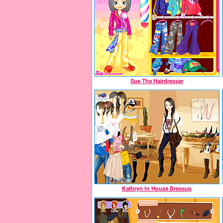
Sue The Hairdresser
Kathryn In House Dressup