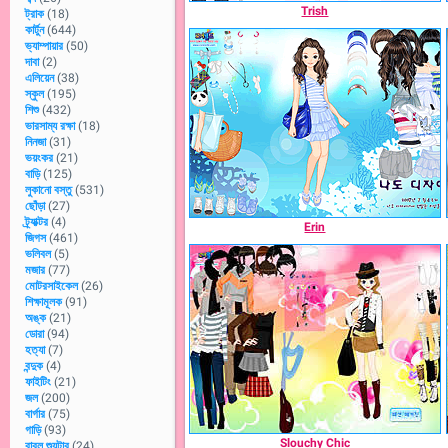
Trish
ট্রাক
(18)
কার্টুন
(644)
ভ্যাম্পায়ার
(50)
দাবা
(2)
এলিয়েন
(38)
স্কুল
(195)
শিশু
(432)
ভারসাম্য রক্ষা
(18)
নিনজা
(31)
ভয়ংকর
(21)
বাড়ি
(125)
লুকানো বস্তু
(531)
ছোঁড়া
(27)
ট্র্যাক্টর
(4)
Erin
জিগস
(461)
ভলিবল
(5)
মজার
(77)
মোটরসাইকেল
(26)
শিক্ষামূলক
(91)
অঙ্ক
(21)
ডোরা
(94)
হত্যা
(7)
বন্দুক
(4)
ফাইটিং
(21)
জল
(200)
বার্গার
(75)
গাড়ি
(93)
Slouchy Chic
বাবল শ্যুটার
(24)