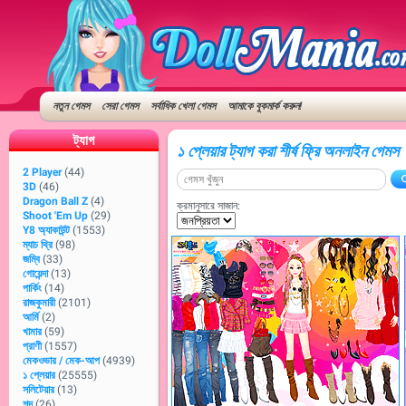
নতুন গেমস
সেরা গেমস
সর্বাধিক খেলা গেমস
আমাকে বুকমার্ক করুন!
ট্যাগ
১ প্লেয়ার ট্যাগ করা শীর্ষ ফ্রি অনলাইন গেমস
2 Player
(44)
3D
(46)
Dragon Ball Z
(4)
ক্রমানুসারে সাজান:
Shoot 'Em Up
(29)
Y8 অ্যাকাউন্ট
(1553)
ম্যাচ থ্রি
(98)
জম্বি
(33)
গোয়েন্দা
(13)
পার্কিং
(14)
রাজকুমারী
(2101)
আর্মি
(2)
খামার
(59)
প্রাণী
(1557)
মেকওভার / মেক-আপ
(4939)
১ প্লেয়ার
(25555)
সলিটেয়ার
(13)
শব্দ
(26)