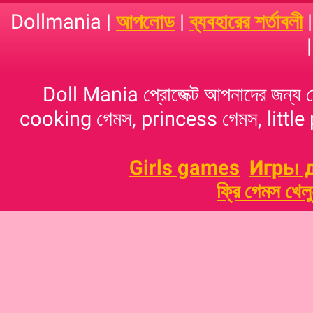
Dollmania |
আপলোড
|
ব্যবহারের শর্তাবলী
Doll Mania প্রোজেক্ট আপনাদের জন্য 
cooking গেমস, princess গেমস, little p
Girls games
Игры 
ফ্রি গেমস খেল