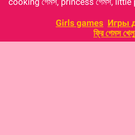
cooking গেমস, princess গেমস, little p
Girls games
Игры 
ফ্রি গেমস খেল