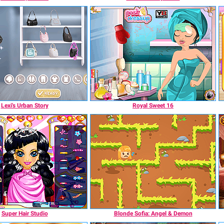
Lexi's Urban Story
Royal Sweet 16
Super Hair Studio
Blonde Sofia: Angel & Demon