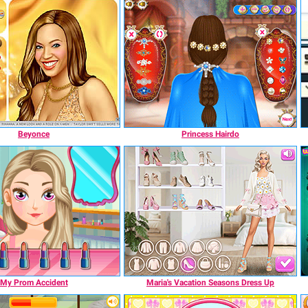
Beyonce
Princess Hairdo
My Prom Accident
Maria's Vacation Seasons Dress Up