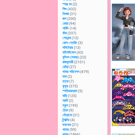
স্পঞ্জ বব
(2)
শিশু
(432)
নিনজা
(31)
জল
(200)
ডোরা
(94)
পার্কিং
(14)
ধাঁধা
(337)
গোয়েন্দা
(13)
রোল-প্লেয়িং
(3)
সলিটেয়ার
(13)
বাইসাইকেল
(43)
ফুটবল (সকার)
(23)
রাজকুমারী
(2101)
ছোঁড়া
(27)
খাবার পরিবেশন
(479)
দাবা
(2)
হত্যা
(7)
কুকুর
(375)
স্পাইডারম্যান
(5)
বাড়ি
(125)
আর্মি
(2)
স্কুল
(195)
ট্রেন
(9)
দৌড়ানো
(31)
ট্র্যাক্টর
(4)
ভয়ংকর
(21)
খামার
(59)
খাবার
(1866)