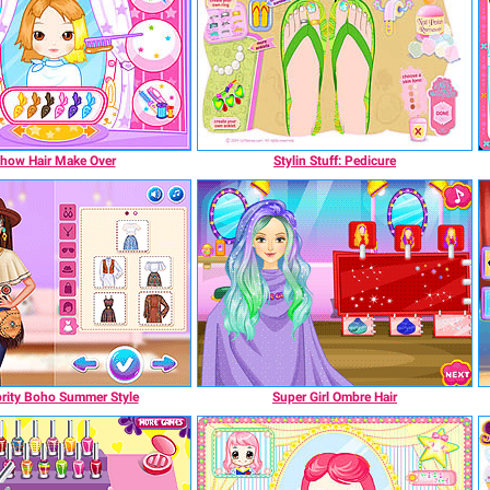
how Hair Make Over
Stylin Stuff: Pedicure
brity Boho Summer Style
Super Girl Ombre Hair