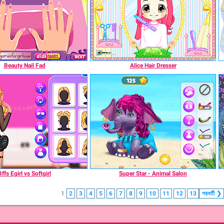
Beauty Nail Fad
Alice Hair Dresser
Bffs Egirl vs Softgirl
Super Star - Animal Salon
1
2
3
4
5
6
7
8
9
10
11
12
13
পরবর্তী
❯