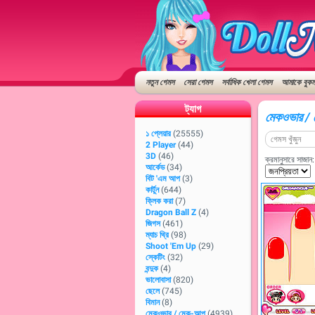
নতুন গেমস
সেরা গেমস
সর্বাধিক খেলা গেমস
আমাকে বুকমা
ট্যাগ
মেকওভার / ম
১ প্লেয়ার
(25555)
2 Player
(44)
3D
(46)
ক্রমানুসারে সাজান:
আর্কেড
(34)
বিট 'এম আপ
(3)
কার্টুন
(644)
ক্লিক করা
(7)
Dragon Ball Z
(4)
জিগস
(461)
ম্যাচ থ্রি
(98)
Shoot 'Em Up
(29)
স্কেটিং
(32)
বন্দুক
(4)
ভালোবাসা
(820)
ছেলে
(745)
বিমান
(8)
মেকওভার / মেক-আপ
(4939)