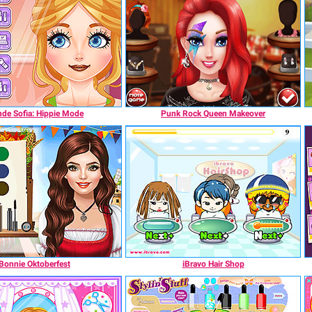
nde Sofia: Hippie Mode
Punk Rock Queen Makeover
Bonnie Oktoberfest
iBravo Hair Shop