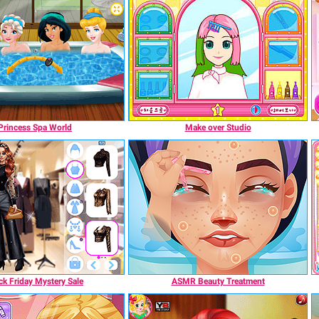
Princess Spa World
Make over Studio
ck Friday Mystery Sale
ASMR Beauty Treatment