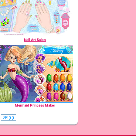
Nail Art Salon
Mermaid Princess Maker
শেষ
❯❯