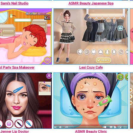
Sami's Nail Studio
ASMR Beauty Japanese Spa
l Party Spa Makeover
Lexi Cozy Cafe
Jenner Lip Doctor
ASMR Beauty Clinic