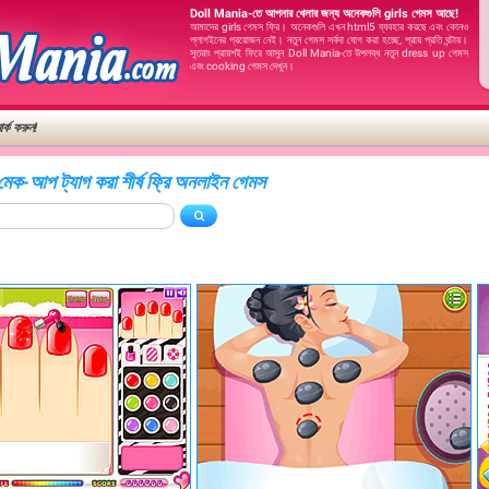
Doll Mania-তে আপনার খেলার জন্য অনেকগুলি girls গেমস আছে!
আমাদের girls গেমস ফ্রি। অনেকগুলি এখন html5 ব্যবহার করছে এবং কোনও
প্লাগইনের প্রয়োজন নেই। নতুন গেমস সর্বদা যোগ করা হচ্ছে, প্রায় প্রতি ঘন্টায়।
সুতরাং প্রায়শই ফিরে আসুন Doll Mania-তে উপলব্ধ নতুন dress up গেমস
এবং cooking গেমস দেখুন।
র্ক করুন!
েক-আপ ট্যাগ করা শীর্ষ ফ্রি অনলাইন গেমস