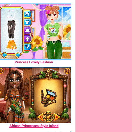
Princess Lovely Fashion
African Princesses: Style Island