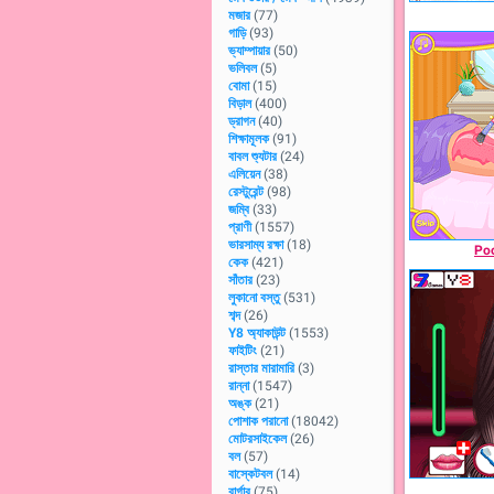
মজার
(77)
গাড়ি
(93)
ভ্যাম্পায়ার
(50)
ভলিবল
(5)
বোমা
(15)
বিড়াল
(400)
ড্রাগন
(40)
শিক্ষামূলক
(91)
বাবল শ্যুটার
(24)
এলিয়েন
(38)
রেস্টুরেন্ট
(98)
জম্বি
(33)
প্রাণী
(1557)
ভারসাম্য রক্ষা
(18)
Poo
কেক
(421)
সাঁতার
(23)
লুকানো বস্তু
(531)
শব্দ
(26)
Y8 অ্যাকাউন্ট
(1553)
ফাইটিং
(21)
রাস্তার মারামারি
(3)
রান্না
(1547)
অঙ্ক
(21)
পোশাক পরানো
(18042)
মোটরসাইকেল
(26)
বল
(57)
বাস্কেটবল
(14)
বার্গার
(75)