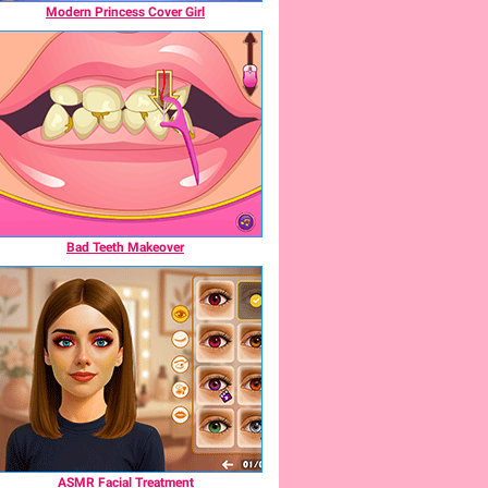
Modern Princess Cover Girl
Bad Teeth Makeover
ASMR Facial Treatment