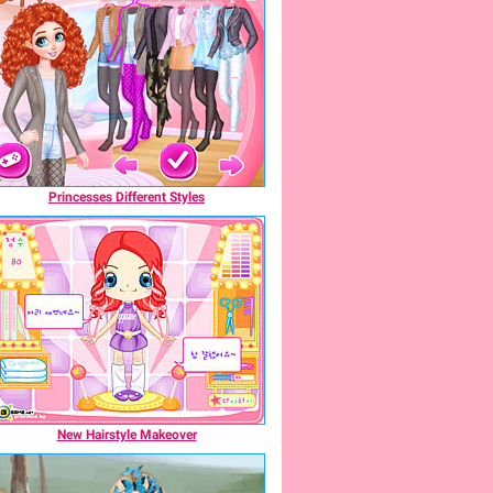
Princesses Different Styles
New Hairstyle Makeover