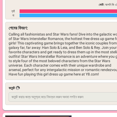
ভোট:
আপনি কি এই
হ্যাঁ
না
গেমের বিবরণ:
Calling all fashionistas and Star Wars fans! Dive into the galactic w
of Star Wars Interstellar Romance, the hottest free dress up game f
girls! This captivating game brings together the iconic couples from
galaxy far, far away: Han Solo & Leia, and Ben Solo & Rey. Join your
favorite characters and get ready to dress them up in the most stell
outfits! Star Wars Interstellar Romance is an adventure where you 
to style four of the most beloved characters from the Star Wars
universe. Each character comes with their unique wardrobe and
arsenal, perfect for any intergalactic mission or romantic rendezvo
Have fun playing this girl dress up game here at Y8.com!
কমেন্ট