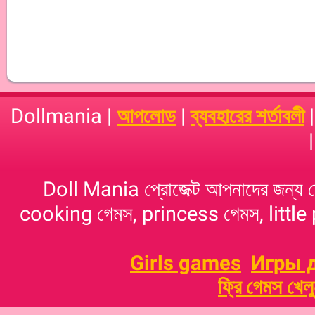
Dollmania |
আপলোড
|
ব্যবহারের শর্তাবলী
Doll Mania প্রোজেক্ট আপনাদের জন্য 
cooking গেমস, princess গেমস, little p
Girls games
Игры 
ফ্রি গেমস খেল