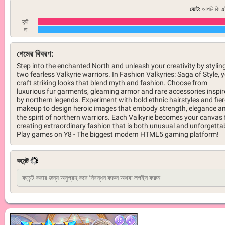
ভোট:
আপনি কি এই
হ্যাঁ
না
গেমের বিবরণ:
Step into the enchanted North and unleash your creativity by stylin
two fearless Valkyrie warriors. In Fashion Valkyries: Saga of Style, y
craft striking looks that blend myth and fashion. Choose from
luxurious fur garments, gleaming armor and rare accessories inspi
by northern legends. Experiment with bold ethnic hairstyles and fie
makeup to design heroic images that embody strength, elegance a
the spirit of northern warriors. Each Valkyrie becomes your canvas 
creating extraordinary fashion that is both unusual and unforgetta
Play games on Y8 - The biggest modern HTML5 gaming platform!
কমেন্ট