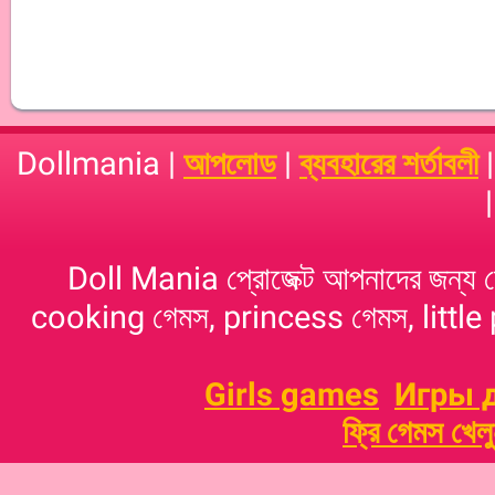
Dollmania |
আপলোড
|
ব্যবহারের শর্তাবলী
Doll Mania প্রোজেক্ট আপনাদের জন্য 
cooking গেমস, princess গেমস, little p
Girls games
Игры 
ফ্রি গেমস খেল