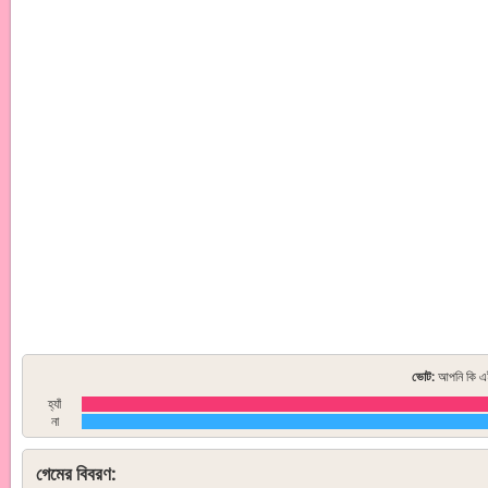
ভোট:
আপনি কি এই
হ্যাঁ
না
গেমের বিবরণ: