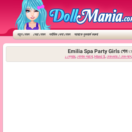
নতুন গেমস
সেরা গেমস
সর্বাধিক খেলা গেমস
আমাকে বুকমার্ক করুন!
Emilia Spa Party Girls গেম
17
১ প্লেয়ার
,
পোশাক পরানো
,
Html 5
,
মেকওভার / মেক-আপ