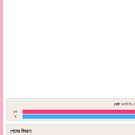
ভোট:
আপনি কি এই
হ্যাঁ
না
গেমের বিবরণ: