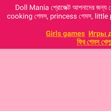
Doll Mania প্রোজেক্ট আপনাদের জন্য 
cooking গেমস, princess গেমস, little p
Girls games
Игры 
ফ্রি গেমস খেল