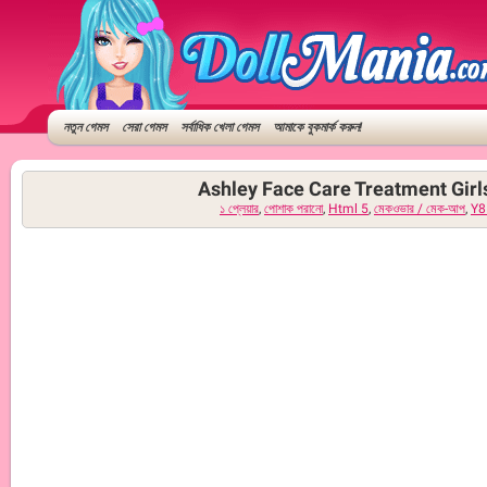
নতুন গেমস
সেরা গেমস
সর্বাধিক খেলা গেমস
আমাকে বুকমার্ক করুন!
Ashley Face Care Treatment Girls
১ প্লেয়ার
,
পোশাক পরানো
,
Html 5
,
মেকওভার / মেক-আপ
,
Y8 