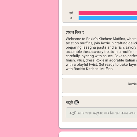
হ্যাঁ
না
গেমের বিবরণ:
Welcome to Roxie's Kitchen: Muffins, where 
twist on muffins, join Roxie in crafting del
preparing lasagna pasta and a rich, savory s
assemble these savory treats in a muffin t
carefully layering with sauce. Bake to perf
finish. Plus, dress Roxie in adorable Italian
with a playful twist. Get ready to bake, lay
with Roxie's Kitchen: Muffins!
Roxie
কমেন্ট