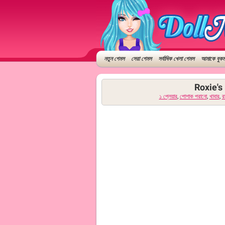
নতুন গেমস
সেরা গেমস
সর্বাধিক খেলা গেমস
আমাকে বুকমা
Roxie's
১ প্লেয়ার
,
পোশাক পরানো
,
খাবার
,
রা