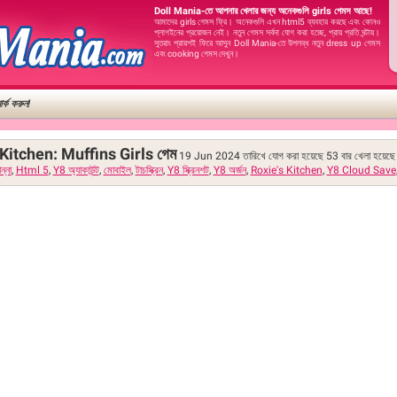
Doll Mania-তে আপনার খেলার জন্য অনেকগুলি girls গেমস আছে!
আমাদের girls গেমস ফ্রি। অনেকগুলি এখন html5 ব্যবহার করছে এবং কোনও
প্লাগইনের প্রয়োজন নেই। নতুন গেমস সর্বদা যোগ করা হচ্ছে, প্রায় প্রতি ঘন্টায়।
সুতরাং প্রায়শই ফিরে আসুন Doll Mania-তে উপলব্ধ নতুন dress up গেমস
এবং cooking গেমস দেখুন।
র্ক করুন!
 Kitchen: Muffins Girls গেম
19 Jun 2024 তারিখে যোগ করা হয়েছে
53
বার খেলা হয়েছে
ন্না
,
Html 5
,
Y8 অ্যাকাউন্ট
,
মোবাইল
,
টাচস্ক্রিন
,
Y8 স্ক্রিনশট
,
Y8 অর্জন
,
Roxie's Kitchen
,
Y8 Cloud Save