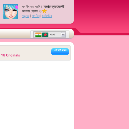
লগ ইন করা হয়নি।
অজ্ঞাত ব্যবহারকারী
আপনার স্কোর:
0
পছন্দের
|
লগ ইন
|
রেজিস্টার
বাংলা
এটি হার্ট করুন
,
Y8 Originals