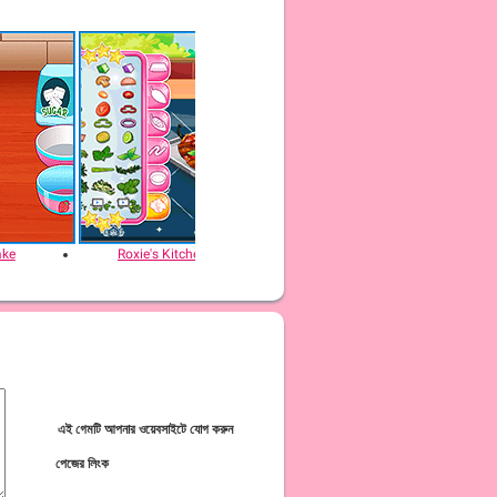
ake
Roxie's Kitchen: Jalapeño Popper
Roxie's Kitchen
এই গেমটি আপনার ওয়েবসাইটে যোগ করুন
পেজের লিংক