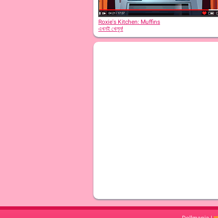
Roxie's Kitchen: Muffins
এখনই খেলুন!