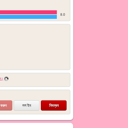
8.0
ুন।
লগ ইন
নিবন্ধন