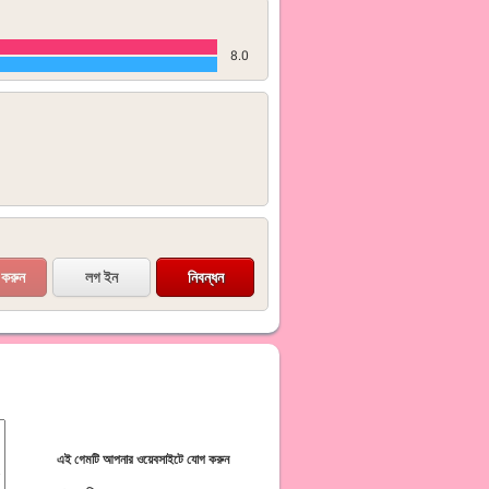
8.0
লগ ইন
নিবন্ধন
এই গেমটি আপনার ওয়েবসাইটে যোগ করুন