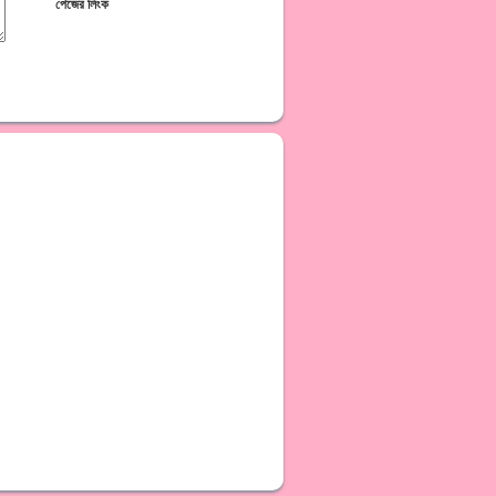
পেজের লিংক