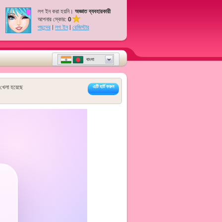
লগ ইন করা হয়নি।
অজ্ঞাত ব্যবহারকারী
আপনার স্কোর:
0
পছন্দের
|
লগ ইন
|
রেজিস্টার
বাংলা
 খেলা হয়েছে
এটি হার্ট করুন