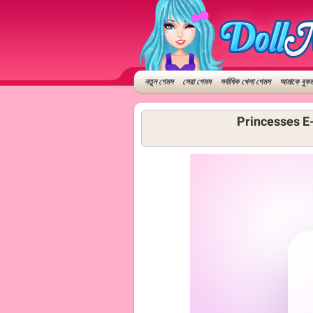
নতুন গেমস
সেরা গেমস
সর্বাধিক খেলা গেমস
আমাকে বুকমা
Princesses E-