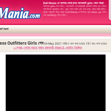
Doll Mania-তে আপনার খেলার জন্য অনেকগুলি girls গেমস আছে!
আমাদের girls গেমস ফ্রি। অনেকগুলি এখন html5 ব্যবহার করছে এবং কোনও
প্লাগইনের প্রয়োজন নেই। নতুন গেমস সর্বদা যোগ করা হচ্ছে, প্রায় প্রতি ঘন্টায়।
সুতরাং প্রায়শই ফিরে আসুন Doll Mania-তে উপলব্ধ নতুন dress up গেমস
এবং cooking গেমস দেখুন।
র্ক করুন!
ess Outfitters Girls গেম
04 May 2021 তারিখে যোগ করা হয়েছে
151
বার খেলা হয়েছে
১ প্লেয়ার
,
পোশাক পরানো
,
সাজান
,
রাজকুমারী
,
Html 5
,
মোবাইল
,
টাচস্ক্রিন