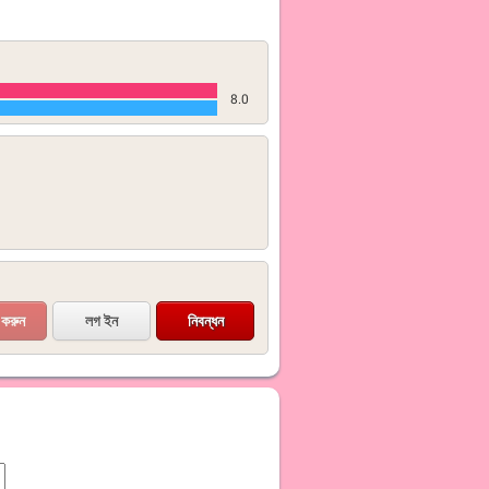
8.0
লগ ইন
নিবন্ধন