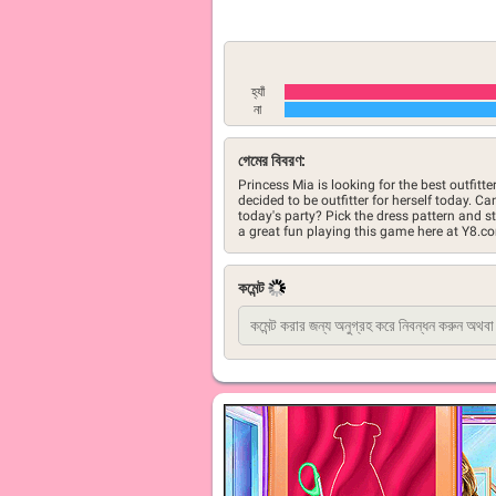
হ্যাঁ
না
গেমের বিবরণ:
Princess Mia is looking for the best outfitte
decided to be outfitter for herself today. Ca
today's party? Pick the dress pattern and s
a great fun playing this game here at Y8.c
কমেন্ট