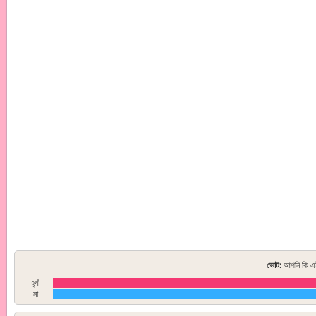
ভোট:
আপনি কি এই
হ্যাঁ
না