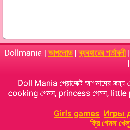
Dollmania |
আপলোড
|
ব্যবহারের শর্তাবলী
Doll Mania প্রোজেক্ট আপনাদের জন্য 
cooking গেমস, princess গেমস, little p
Girls games
Игры 
ফ্রি গেমস খেল