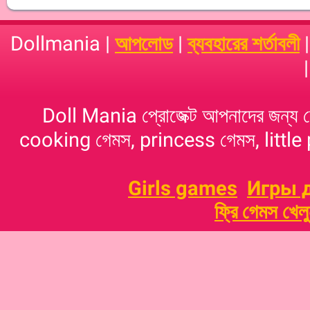
Dollmania |
আপলোড
|
ব্যবহারের শর্তাবলী
Doll Mania প্রোজেক্ট আপনাদের জন্য 
cooking গেমস, princess গেমস, little p
Girls games
Игры 
ফ্রি গেমস খেল