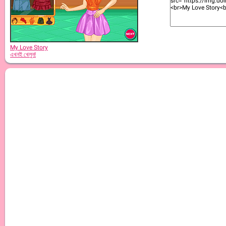
My Love Story
এখনই খেলুন!