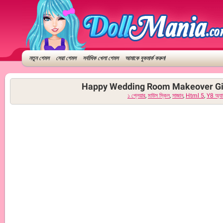
নতুন গেমস
সেরা গেমস
সর্বাধিক খেলা গেমস
আমাকে বুকমার্ক করুন!
Happy Wedding Room Makeover Gir
১ প্লেয়ার
,
মাউস স্কিল
,
সাজান
,
Html 5
,
Y8 অ্যাক