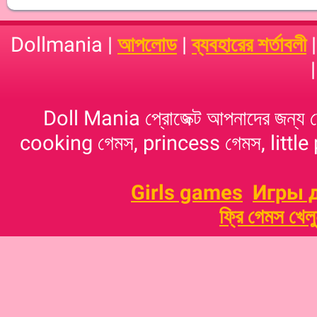
Dollmania |
আপলোড
|
ব্যবহারের শর্তাবলী
Doll Mania প্রোজেক্ট আপনাদের জন্য 
cooking গেমস, princess গেমস, little p
Girls games
Игры 
ফ্রি গেমস খেল