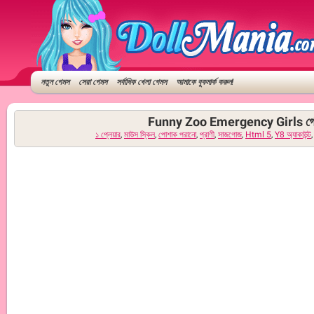
নতুন গেমস
সেরা গেমস
সর্বাধিক খেলা গেমস
আমাকে বুকমার্ক করুন!
Funny Zoo Emergency Girls গ
১ প্লেয়ার
,
মাউস স্কিল
,
পোশাক পরানো
,
প্রাণী
,
সাজগোজ
,
Html 5
,
Y8 অ্যাকাউন্ট