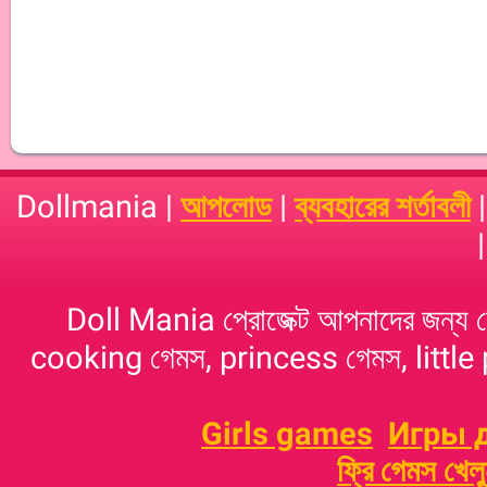
Dollmania |
আপলোড
|
ব্যবহারের শর্তাবলী
Doll Mania প্রোজেক্ট আপনাদের জন্য 
cooking গেমস, princess গেমস, little p
Girls games
Игры 
ফ্রি গেমস খেল