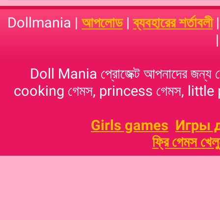
Dollmania |
আপলোড
|
ব্যবহারের শর্তাবলী
Doll Mania প্রোজেক্ট আপনাদের জন্য 
cooking গেমস, princess গেমস, little p
Girls games
Игры 
ফ্রি গেমস খেল