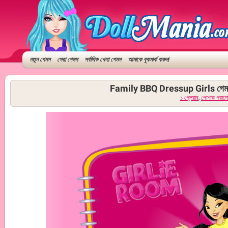
নতুন গেমস
সেরা গেমস
সর্বাধিক খেলা গেমস
আমাকে বুকমার্ক করুন!
Family BBQ Dressup Girls গেম
১ প্লেয়ার
,
পোশাক পরান