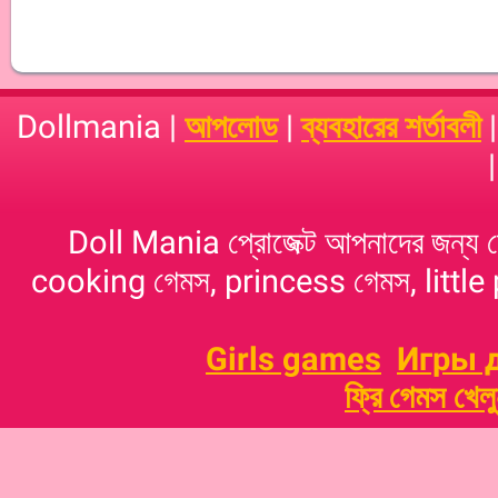
Dollmania |
আপলোড
|
ব্যবহারের শর্তাবলী
Doll Mania প্রোজেক্ট আপনাদের জন্য 
cooking গেমস, princess গেমস, little p
Girls games
Игры 
ফ্রি গেমস খেল