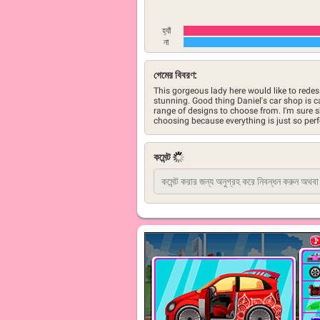
হ্যাঁ
না
গেমের বিবরণ:
This gorgeous lady here would like to redes
stunning. Good thing Daniel's car shop is c
range of designs to choose from. I'm sure s
choosing because everything is just so perf
কমেন্ট