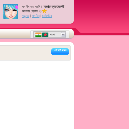
লগ ইন করা হয়নি।
অজ্ঞাত ব্যবহারকারী
আপনার স্কোর:
0
পছন্দের
|
লগ ইন
|
রেজিস্টার
বাংলা
এটি হার্ট করুন