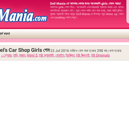
Doll Mania-তে আপনার খেলার জন্য অনেকগুলি girls গেমস আছে!
আমাদের girls গেমস ফ্রি। অনেকগুলি এখন html5 ব্যবহার করছে এবং কোনও
প্লাগইনের প্রয়োজন নেই। নতুন গেমস সর্বদা যোগ করা হচ্ছে, প্রায় প্রতি ঘন্টায়।
সুতরাং প্রায়শই ফিরে আসুন Doll Mania-তে উপলব্ধ নতুন dress up গেমস
এবং cooking গেমস দেখুন।
র্ক করুন!
el's Car Shop Girls গেম
23 Jul 2016 তারিখে যোগ করা হয়েছে
298
বার খেলা হয়েছে
১ প্লেয়ার
,
গাড়ি
,
সাজান
,
Html 5
,
Y8 অ্যাকাউন্ট
,
মোবাইল
,
টাচস্ক্রিন
,
Y8 স্ক্রিনশট
,
Y8 Originals