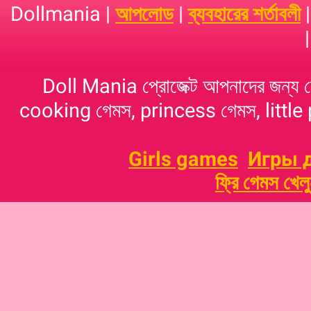
Dollmania |
আপলোড
|
ব্যবহারের শর্তাবলী
Doll Mania প্রোজেক্ট আপনাদের জন্য 
cooking গেমস, princess গেমস, little p
Girls games
Игры 
ফ্রি গেমস খেল