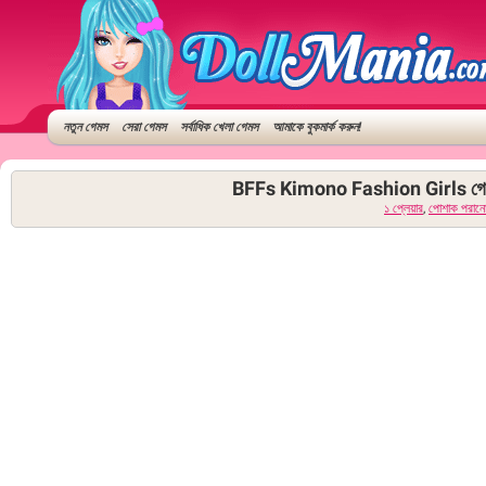
নতুন গেমস
সেরা গেমস
সর্বাধিক খেলা গেমস
আমাকে বুকমার্ক করুন!
BFFs Kimono Fashion Girls গে
১ প্লেয়ার
,
পোশাক পরান