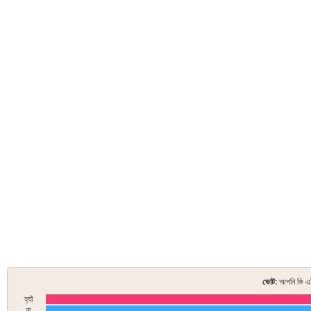
ভোট:
আপনি কি এই
হ্যাঁ
না