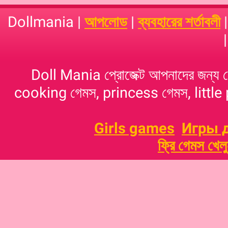
Dollmania |
আপলোড
|
ব্যবহারের শর্তাবলী
Doll Mania প্রোজেক্ট আপনাদের জন্য 
cooking গেমস, princess গেমস, little p
Girls games
Игры 
ফ্রি গেমস খেল