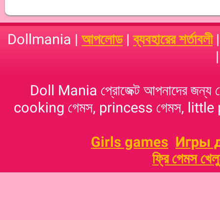
Dollmania |
আপলোড
|
ব্যবহারের শর্তাবলী
Doll Mania প্রোজেক্ট আপনাদের জন্য 
cooking গেমস, princess গেমস, little p
Girls games
Игры 
ফ্রি গেমস খেল