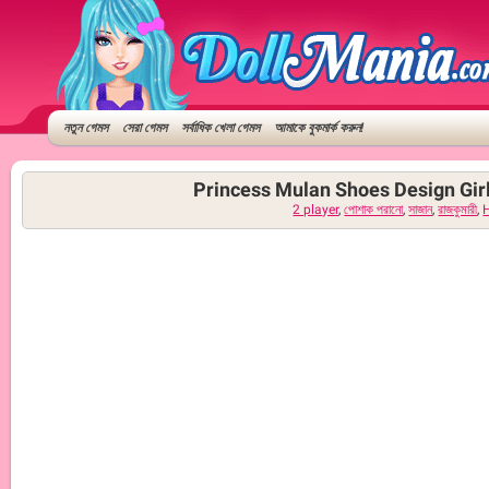
নতুন গেমস
সেরা গেমস
সর্বাধিক খেলা গেমস
আমাকে বুকমার্ক করুন!
Princess Mulan Shoes Design Girl
2 player
,
পোশাক পরানো
,
সাজান
,
রাজকুমারী
,