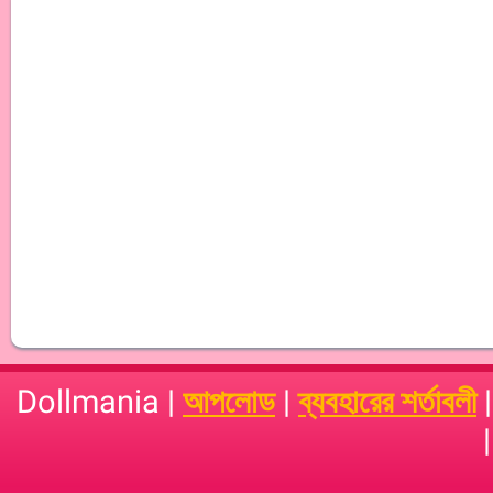
Dollmania |
আপলোড
|
ব্যবহারের শর্তাবলী