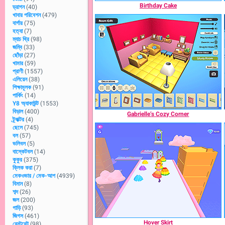
Birthday Cake
ড্রাগন
(40)
খাবার পরিবেশন
(479)
বার্গার
(75)
হত্যা
(7)
ম্যাচ থ্রি
(98)
জম্বি
(33)
ছোঁড়া
(27)
খামার
(59)
প্রাণী
(1557)
এলিয়েন
(38)
শিক্ষামূলক
(91)
পার্কিং
(14)
Y8 অ্যাকাউন্ট
(1553)
বিড়াল
(400)
Gabrielle’s Cozy Corner
ট্র্যাক্টর
(4)
ছেলে
(745)
বল
(57)
ভলিবল
(5)
বাস্কেটবল
(14)
কুকুর
(375)
ক্লিক করা
(7)
মেকওভার / মেক-আপ
(4939)
বিমান
(8)
শব্দ
(26)
জল
(200)
গাড়ি
(93)
জিগস
(461)
Hover Skirt
রেস্টুরেন্ট
(98)