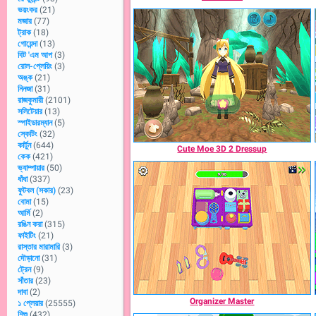
ভয়ংকর
(21)
মজার
(77)
ট্রাক
(18)
গোয়েন্দা
(13)
বিট 'এম আপ
(3)
রোল-প্লেয়িং
(3)
অঙ্ক
(21)
নিনজা
(31)
রাজকুমারী
(2101)
সলিটেয়ার
(13)
স্পাইডারম্যান
(5)
স্কেটিং
(32)
কার্টুন
(644)
Cute Moe 3D 2 Dressup
কেক
(421)
ভ্যাম্পায়ার
(50)
ধাঁধা
(337)
ফুটবল (সকার)
(23)
বোমা
(15)
আর্মি
(2)
রঙিন করা
(315)
ফাইটিং
(21)
রাস্তার মারামারি
(3)
দৌড়ানো
(31)
ট্রেন
(9)
সাঁতার
(23)
দাবা
(2)
Organizer Master
১ প্লেয়ার
(25555)
শিশু
(432)