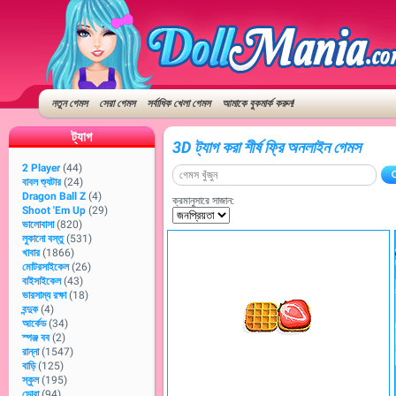
নতুন গেমস
সেরা গেমস
সর্বাধিক খেলা গেমস
আমাকে বুকমার্ক করুন!
ট্যাগ
3D ট্যাগ করা শীর্ষ ফ্রি অনলাইন গেমস
2 Player
(44)
বাবল শ্যুটার
(24)
Dragon Ball Z
(4)
ক্রমানুসারে সাজান:
Shoot 'Em Up
(29)
ভালোবাসা
(820)
লুকানো বস্তু
(531)
খাবার
(1866)
মোটরসাইকেল
(26)
বাইসাইকেল
(43)
ভারসাম্য রক্ষা
(18)
বন্দুক
(4)
আর্কেড
(34)
স্পঞ্জ বব
(2)
রান্না
(1547)
বাড়ি
(125)
স্কুল
(195)
ডোরা
(94)