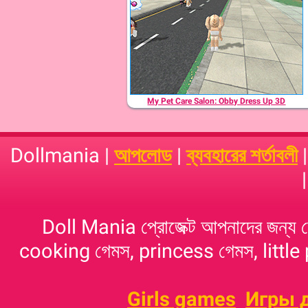
My Pet Care Salon: Obby Dress Up 3D
Dollmania |
আপলোড
|
ব্যবহারের শর্তাবলী
Doll Mania প্রোজেক্ট আপনাদের জন্য 
cooking গেমস, princess গেমস, little p
Girls games
Игры 