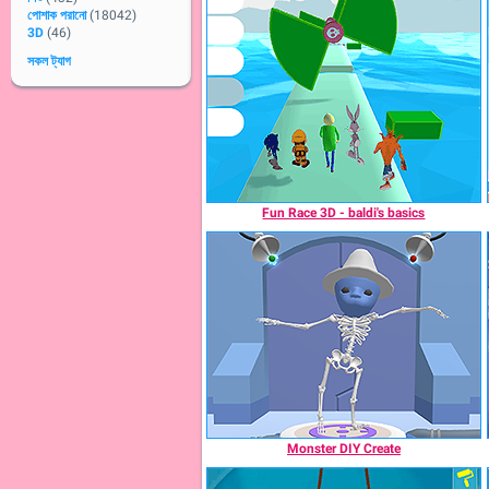
পোশাক পরানো
(18042)
3D
(46)
সকল ট্যাগ
Fun Race 3D - baldi's basics
Monster DIY Create