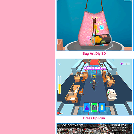
Bag Art Diy 3D
Dress Up Run