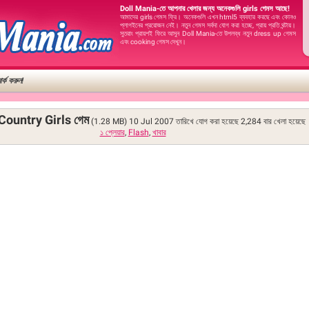
Doll Mania-তে আপনার খেলার জন্য অনেকগুলি girls গেমস আছে!
আমাদের girls গেমস ফ্রি। অনেকগুলি এখন html5 ব্যবহার করছে এবং কোনও
প্লাগইনের প্রয়োজন নেই। নতুন গেমস সর্বদা যোগ করা হচ্ছে, প্রায় প্রতি ঘন্টায়।
সুতরাং প্রায়শই ফিরে আসুন Doll Mania-তে উপলব্ধ নতুন dress up গেমস
এবং cooking গেমস দেখুন।
র্ক করুন!
ountry Girls গেম
(1.28 MB)
10 Jul 2007 তারিখে যোগ করা হয়েছে
2,284
বার খেলা হয়েছে
১ প্লেয়ার
,
Flash
,
খাবার