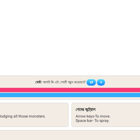
ভোট:
আপনি কি এই গেমটি পছন্দ করেছেন?
হ্যাঁ
না
গেমের কন্ট্রোল
odging all those monsters.
Arrow keys-To move.
Space bar- To spray.