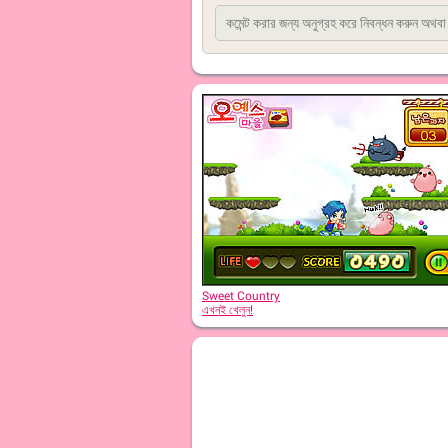
Sweet Country
এখনই খেলুন!