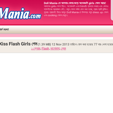
Doll Mania-তে আপনার খেলার জন্য অনেকগুলি girls গেমস আছে!
আমাদের girls গেমস ফ্রি। অনেকগুলি এখন html5 ব্যবহার করছে এবং কোনও
প্লাগইনের প্রয়োজন নেই। নতুন গেমস সর্বদা যোগ করা হচ্ছে, প্রায় প্রতি ঘন্টায়।
সুতরাং প্রায়শই ফিরে আসুন Doll Mania-তে উপলব্ধ নতুন dress up গেমস
এবং cooking গেমস দেখুন।
র্ক করুন!
Kiss Flash Girls গেম
(1.39 MB)
12 Nov 2013 তারিখে যোগ করা হয়েছে
77
বার খেলা হয়েছ
১ প্লেয়ার
,
Flash
,
ভালোবাসা
,
প্রেম