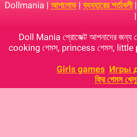
Dollmania |
আপলোড
|
ব্যবহারের শর্তাবলী
Doll Mania প্রোজেক্ট আপনাদের জন্য 
cooking গেমস, princess গেমস, little p
Girls games
Игры 
ফ্রি গেমস খেল