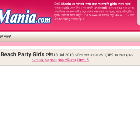
Doll Mania-তে আপনার খেলার জন্য অনেকগুলি girls গেমস আছে!
আমাদের girls গেমস ফ্রি। অনেকগুলি এখন html5 ব্যবহার করছে এবং কোনও
প্লাগইনের প্রয়োজন নেই। নতুন গেমস সর্বদা যোগ করা হচ্ছে, প্রায় প্রতি ঘন্টায়।
সুতরাং প্রায়শই ফিরে আসুন Doll Mania-তে উপলব্ধ নতুন dress up গেমস
এবং cooking গেমস দেখুন।
র্ক করুন!
Beach Party Girls গেম
18 Jul 2010 তারিখে যোগ করা হয়েছে
1,389
বার খেলা হয়েছে
১ প্লেয়ার
,
জল
,
খাবার
,
খাবার পরিবেশন
,
Html 5