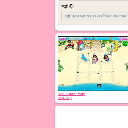
কমেন্ট
Huru Beach Party
এখনই খেলুন!