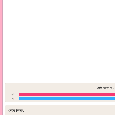
ভোট:
আপনি কি এই
হ্যাঁ
না
গেমের বিবরণ: