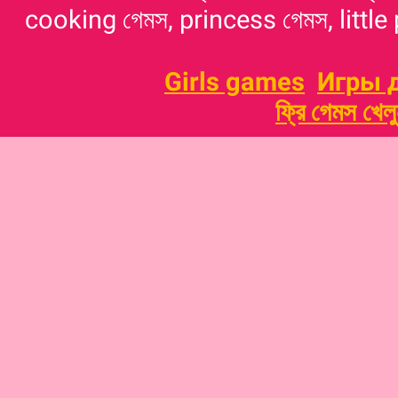
cooking গেমস, princess গেমস, little p
Girls games
Игры 
ফ্রি গেমস খেল