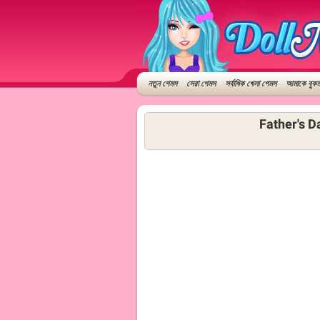
নতুন গেমস
সেরা গেমস
সর্বাধিক খেলা গেমস
আমাকে বুকমা
Father's D