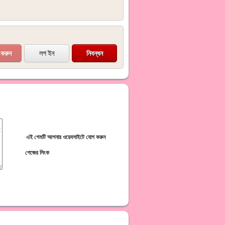
লগ ইন
নিবন্ধন
এই গেমটি আপনার ওয়েবসাইটে যোগ করুন
পেজের লিংক