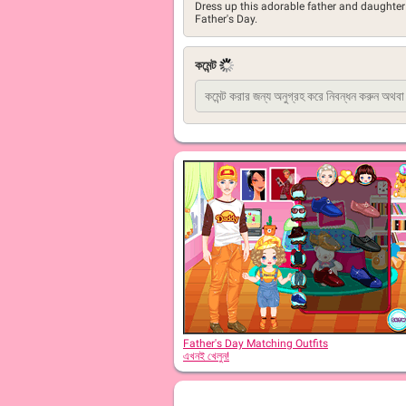
Dress up this adorable father and daughter 
Father's Day.
কমেন্ট
Father's Day Matching Outfits
এখনই খেলুন!