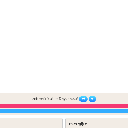
ভোট:
আপনি কি এই গেমটি পছন্দ করেছেন?
হ্যাঁ
না
গেমের কন্ট্রোল