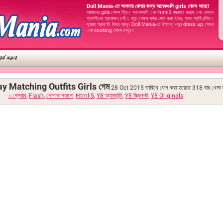
Doll Mania-তে আপনার খেলার জন্য অনেকগুলি girls গেমস আছে!
আমাদের girls গেমস ফ্রি। অনেকগুলি এখন html5 ব্যবহার করছে এবং কোনও
প্লাগইনের প্রয়োজন নেই। নতুন গেমস সর্বদা যোগ করা হচ্ছে, প্রায় প্রতি ঘন্টায়।
সুতরাং প্রায়শই ফিরে আসুন Doll Mania-তে উপলব্ধ নতুন dress up গেমস
এবং cooking গেমস দেখুন।
র্ক করুন!
ay Matching Outfits Girls গেম
28 Oct 2015 তারিখে যোগ করা হয়েছে
318
বার খেলা 
১ প্লেয়ার
,
Flash
,
পোশাক পরানো
,
Html 5
,
Y8 অ্যাকাউন্ট
,
Y8 স্ক্রিনশট
,
Y8 Originals