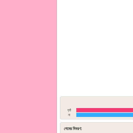
হ্যাঁ
না
গেমের বিবরণ: