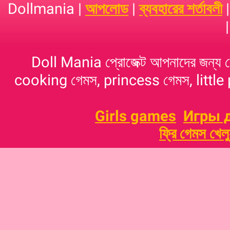
Dollmania |
আপলোড
|
ব্যবহারের শর্তাবলী
Doll Mania প্রোজেক্ট আপনাদের জন্য 
cooking গেমস, princess গেমস, little p
Girls games
Игры 
ফ্রি গেমস খেল