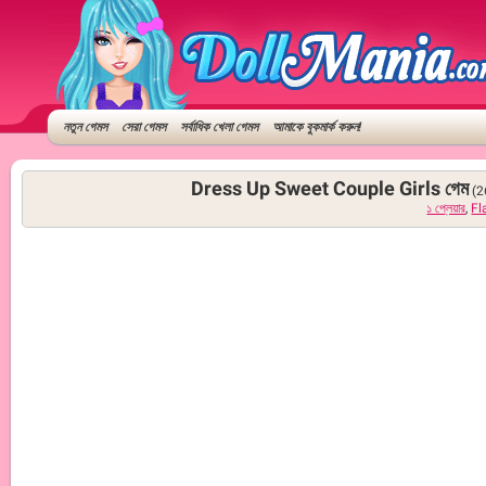
নতুন গেমস
সেরা গেমস
সর্বাধিক খেলা গেমস
আমাকে বুকমার্ক করুন!
Dress Up Sweet Couple Girls গেম
(2
১ প্লেয়ার
,
Fl