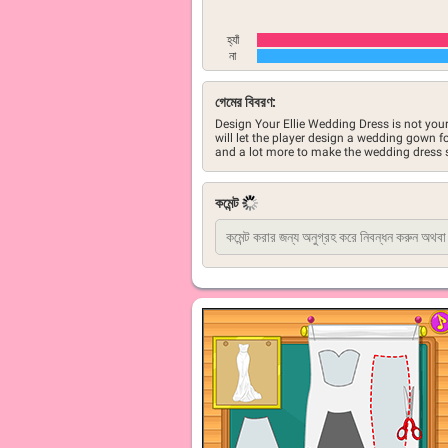
হ্যাঁ
না
গেমের বিবরণ:
Design Your Ellie Wedding Dress is not you
will let the player design a wedding gown for
and a lot more to make the wedding dress s
কমেন্ট