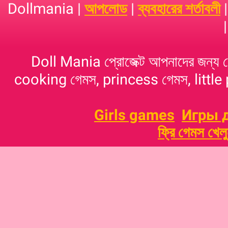
Dollmania |
আপলোড
|
ব্যবহারের শর্তাবলী
Doll Mania প্রোজেক্ট আপনাদের জন্য 
cooking গেমস, princess গেমস, little p
Girls games
Игры 
ফ্রি গেমস খেল