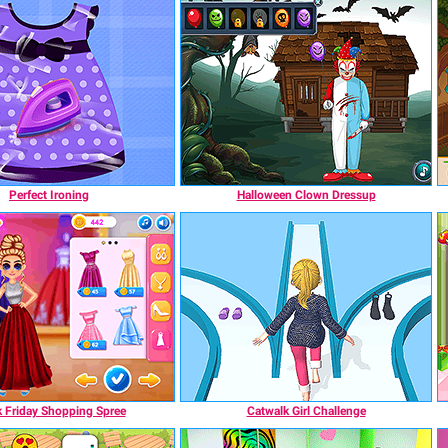
Perfect Ironing
Halloween Clown Dressup
k Friday Shopping Spree
Catwalk Girl Challenge