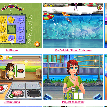
In Bloom
My Dolphin Show: Christmas
Dream Chefs
Project Makeover