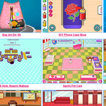
Bag Art Diy 3D
DIY Phone Case Shop
k Hole: Beauty Makeup
Sami's Pet Care