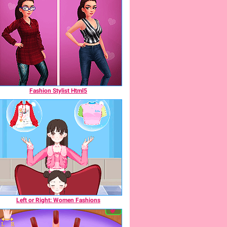
Fashion Stylist Html5
Left or Right: Women Fashions