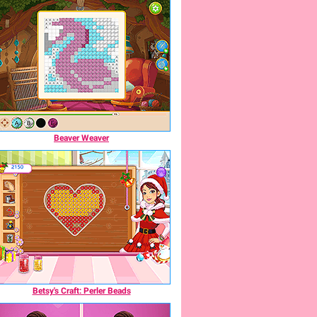
Beaver Weaver
Betsy's Craft: Perler Beads