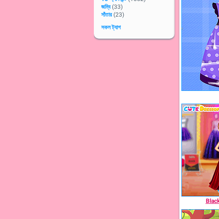
জম্বি
(33)
সাঁতার
(23)
সকল ট্যাগ
Blac