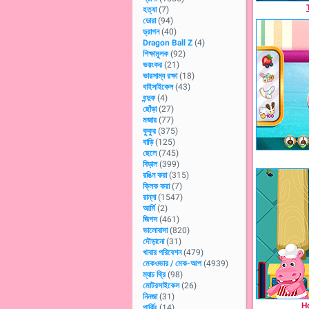
হত্যা
(7)
ডোরা
(94)
ড্রাগন
(40)
Dragon Ball Z
(4)
শিক্ষামূলক
(92)
ভয়ংকর
(21)
ভারসাম্য রক্ষা
(18)
বাইসাইকেল
(43)
বন্দুক
(4)
ছোঁড়া
(27)
মজার
(77)
কুকুর
(375)
বাড়ি
(125)
ছেলে
(745)
বিড়াল
(399)
রঙিন করা
(315)
ক্লিক করা
(7)
রান্না
(1547)
আর্মি
(2)
জিগস
(461)
ভালোবাসা
(820)
দৌড়ানো
(31)
খাবার পরিবেশন
(479)
মেকওভার / মেক-আপ
(4939)
ম্যাচ থ্রি
(98)
মোটরসাইকেল
(26)
নিনজা
(31)
H
পার্কিং
(14)