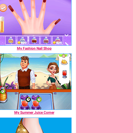
My Fashion Nail Shop
My Summer Juice Corner