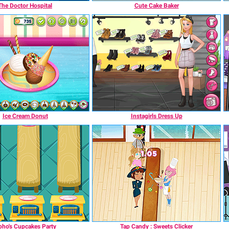
The Doctor Hospital
Cute Cake Baker
Ice Cream Donut
Instagirls Dress Up
oho's Cupcakes Party
Tap Candy : Sweets Clicker