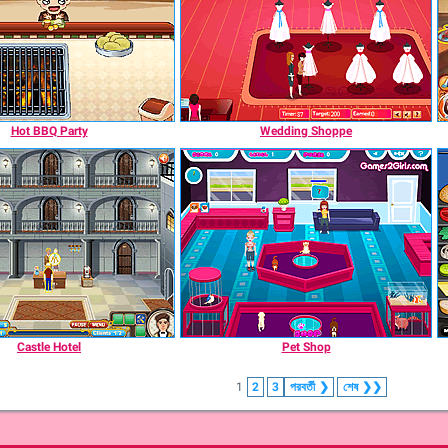
Hot BBQ Party
Wedding Shoppe
Castle Hotel
Pet Shop
1
2
3
পরবর্তী
❯
শেষ
❯❯