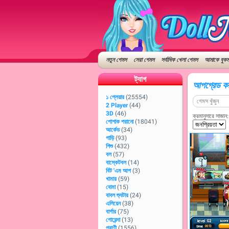
নতুন গেমস
সেরা গেমস
সর্বাধিক খেলা গেমস
আমাকে বুকমা
ট্যাগ
আপগ্রেড করু
১ প্লেয়ার
(25554)
2 Player
(44)
3D
(46)
ক্রমানুসারে সাজান:
পোশাক পরানো
(18041)
আর্কেড
(34)
গাড়ি
(93)
শিশু
(432)
বল
(57)
বাস্কেটবল
(14)
বিট 'এম আপ
(3)
খামার
(59)
বোমা
(15)
বাবল শ্যুটার
(24)
এলিয়েন
(38)
বার্গার
(75)
গোয়েন্দা
(13)
প্রাণী
(1556)