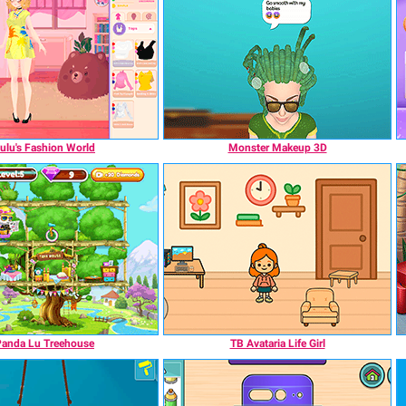
ulu's Fashion World
Monster Makeup 3D
Panda Lu Treehouse
TB Avataria Life Girl