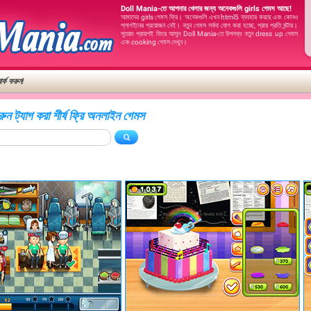
Doll Mania-তে আপনার খেলার জন্য অনেকগুলি girls গেমস আছে!
আমাদের girls গেমস ফ্রি। অনেকগুলি এখন html5 ব্যবহার করছে এবং কোনও
প্লাগইনের প্রয়োজন নেই। নতুন গেমস সর্বদা যোগ করা হচ্ছে, প্রায় প্রতি ঘন্টায়।
সুতরাং প্রায়শই ফিরে আসুন Doll Mania-তে উপলব্ধ নতুন dress up গেমস
এবং cooking গেমস দেখুন।
র্ক করুন!
ন ট্যাগ করা শীর্ষ ফ্রি অনলাইন গেমস