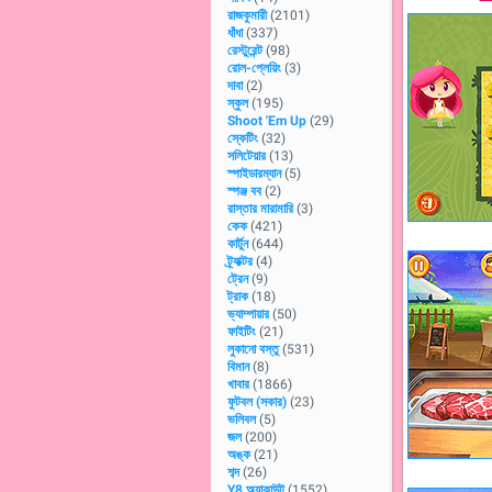
রাজকুমারী
(2101)
ধাঁধা
(337)
রেস্টুরেন্ট
(98)
রোল-প্লেয়িং
(3)
দাবা
(2)
স্কুল
(195)
Shoot 'Em Up
(29)
স্কেটিং
(32)
সলিটেয়ার
(13)
স্পাইডারম্যান
(5)
স্পঞ্জ বব
(2)
রাস্তার মারামারি
(3)
কেক
(421)
কার্টুন
(644)
ট্র্যাক্টর
(4)
ট্রেন
(9)
ট্রাক
(18)
ভ্যাম্পায়ার
(50)
ফাইটিং
(21)
লুকানো বস্তু
(531)
বিমান
(8)
খাবার
(1866)
ফুটবল (সকার)
(23)
ভলিবল
(5)
জল
(200)
অঙ্ক
(21)
শব্দ
(26)
Y8 অ্যাকাউন্ট
(1552)