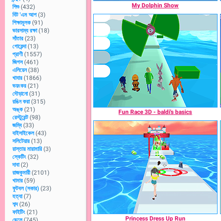
My Dolphin Show
শিশু
(432)
বিট 'এম আপ
(3)
শিক্ষামূলক
(91)
ভারসাম্য রক্ষা
(18)
সাঁতার
(23)
গোয়েন্দা
(13)
প্রাণী
(1557)
জিগস
(461)
এলিয়েন
(38)
খাবার
(1866)
ভয়ংকর
(21)
দৌড়ানো
(31)
রঙিন করা
(315)
অঙ্ক
(21)
Fun Race 3D - baldi's basics
রেস্টুরেন্ট
(98)
জম্বি
(33)
বাইসাইকেল
(43)
সলিটেয়ার
(13)
রাস্তার মারামারি
(3)
স্কেটিং
(32)
দাবা
(2)
রাজকুমারী
(2101)
খামার
(59)
ফুটবল (সকার)
(23)
হত্যা
(7)
শব্দ
(26)
ফাইটিং
(21)
Princess Dress Up Run
ছেলে
(745)