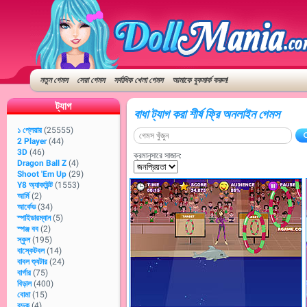
নতুন গেমস
সেরা গেমস
সর্বাধিক খেলা গেমস
আমাকে বুকমার্ক করুন!
ট্যাগ
বাধা ট্যাগ করা শীর্ষ ফ্রি অনলাইন গেমস
১ প্লেয়ার
(25555)
2 Player
(44)
3D
(46)
ক্রমানুসারে সাজান:
Dragon Ball Z
(4)
Shoot 'Em Up
(29)
Y8 অ্যাকাউন্ট
(1553)
আর্মি
(2)
আর্কেড
(34)
স্পাইডারম্যান
(5)
স্পঞ্জ বব
(2)
স্কুল
(195)
বাস্কেটবল
(14)
বাবল শ্যুটার
(24)
বার্গার
(75)
বিড়াল
(400)
বোমা
(15)
বন্দুক
(4)