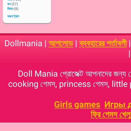
বল
(57)
বিমান
(8)
সকল ট্যাগ
Dollmania |
আপলোড
|
ব্যবহারের শর্তাবলী
Doll Mania প্রোজেক্ট আপনাদের জন্য 
cooking গেমস, princess গেমস, little p
Girls games
Игры 
ফ্রি গেমস খেল