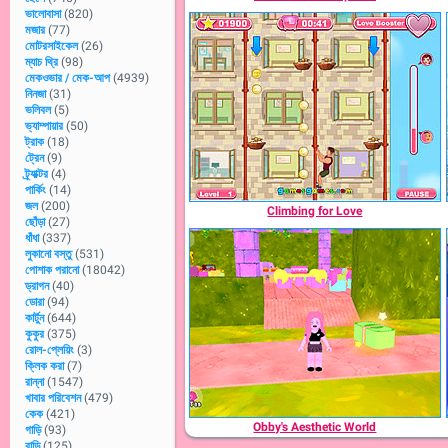
ভালোবাসা
(820)
মজার
(77)
মোটরসাইকেল
(26)
ম্যাচ থ্রি
(98)
মেকওভার / মেক-আপ
(4939)
নিনজা
(31)
ভলিবল
(5)
ভ্যাম্পায়ার
(50)
ট্রাক
(18)
ট্রেন
(9)
ট্র্যাক্টর
(4)
পার্কিং
(14)
জল
(200)
Climbing for Love
ছোঁড়া
(27)
ধাঁধা
(337)
লুকানো বস্তু
(531)
পোশাক পরানো
(18042)
ড্রাগন
(40)
ডোরা
(94)
কার্টুন
(644)
কুকুর
(375)
রোল-প্লেয়িং
(3)
ক্লিক করা
(7)
রান্না
(1547)
খাবার পরিবেশন
(479)
কেক
(421)
Obby's Aesthetic World
গাড়ি
(93)
বাড়ি
(125)