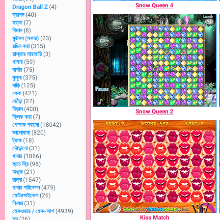
Snow Queen 4
Dragon Ball Z
(4)
ড্রাগন
(40)
হত্যা
(7)
বিমান
(8)
ফুটবল (সকার)
(23)
রঙিন করা
(315)
রাস্তার মারামারি
(3)
খামার
(59)
বার্গার
(75)
কুকুর
(375)
বাড়ি
(125)
কেক
(421)
ছোঁড়া
(27)
বিড়াল
(400)
Snow Queen 2
ক্লিক করা
(7)
পোশাক পরানো
(18042)
ভালোবাসা
(820)
ট্রাক
(18)
দৌড়ানো
(31)
খাবার
(1866)
ম্যাচ থ্রি
(98)
অঙ্ক
(21)
রান্না
(1547)
খাবার পরিবেশন
(479)
মোটরসাইকেল
(26)
নিনজা
(31)
মেকওভার / মেক-আপ
(4939)
Kiss Match
শব্দ
(26)