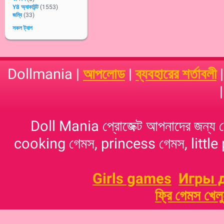
Y8 অ্যাকাউন্ট
(1553)
জম্বি
(33)
সকল ট্যাগ
Dollmania |
আপলোড
|
ব্যবহারের শর্তাবলী
Doll Mania প্রোজেক্ট আপনাদের জন্য 
cooking গেমস, princess গেমস, little p
Girls games
Игры 
ফ্রি গেমস খেল