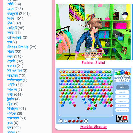
পার্কিং
(14)
ছেলে
(745)
রাজকুমারী
(2101)
জিগস
(461)
ধাঁধা
(337)
রেস্টুরেন্ট
(98)
মজার
(77)
রোল-প্লেয়িং
(3)
দাবা
(2)
Shoot 'Em Up
(29)
সাঁতার
(23)
স্কুল
(195)
স্কেটিং
(32)
Fashion Stylist
ভয়ংকর
(21)
বিট 'এম আপ
(3)
সলিটেয়ার
(13)
স্পাইডারম্যান
(5)
ফাইটিং
(21)
স্পঞ্জ বব
(2)
কার্টুন
(644)
ট্র্যাক্টর
(4)
ট্রেন
(9)
শিক্ষামূলক
(91)
এলিয়েন
(38)
ভ্যাম্পায়ার
(50)
বন্দুক
(4)
Marbles Shooter
জল
(200)
ভলিবল
(5)