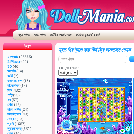
নতুন গেমস
সেরা গেমস
সর্বাধিক খেলা গেমস
আমাকে বুকমার্ক করুন!
ট্যাগ
ম্যাচ থ্রি ট্যাগ করা শীর্ষ ফ্রি অনলাইন গেমস
১ প্লেয়ার
(25555)
2 Player
(44)
3D
(46)
ক্রমানুসারে সাজান:
আর্কেড
(34)
আর্মি
(2)
ভারসাম্য রক্ষা
(18)
বাস্কেটবল
(14)
শিশু
(432)
গাড়ি
(93)
বল
(57)
বোমা
(15)
বাবল শ্যুটার
(24)
বাইসাইকেল
(43)
গোয়েন্দা
(13)
প্রাণী
(1557)
লুকানো বস্তু
(531)
ডোরা
(94)