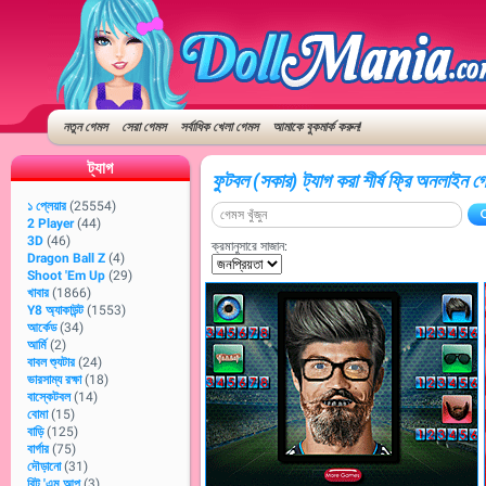
নতুন গেমস
সেরা গেমস
সর্বাধিক খেলা গেমস
আমাকে বুকমার্ক করুন!
ট্যাগ
ফুটবল (সকার) ট্যাগ করা শীর্ষ ফ্রি অনলাইন গ
১ প্লেয়ার
(25554)
2 Player
(44)
3D
(46)
ক্রমানুসারে সাজান:
Dragon Ball Z
(4)
Shoot 'Em Up
(29)
খাবার
(1866)
Y8 অ্যাকাউন্ট
(1553)
আর্কেড
(34)
আর্মি
(2)
বাবল শ্যুটার
(24)
ভারসাম্য রক্ষা
(18)
বাস্কেটবল
(14)
বোমা
(15)
বাড়ি
(125)
বার্গার
(75)
দৌড়ানো
(31)
বিট 'এম আপ
(3)