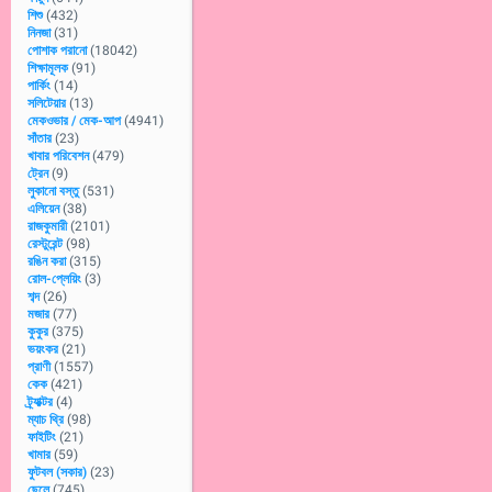
শিশু
(432)
নিনজা
(31)
পোশাক পরানো
(18042)
শিক্ষামূলক
(91)
পার্কিং
(14)
সলিটেয়ার
(13)
মেকওভার / মেক-আপ
(4941)
সাঁতার
(23)
খাবার পরিবেশন
(479)
ট্রেন
(9)
লুকানো বস্তু
(531)
এলিয়েন
(38)
রাজকুমারী
(2101)
রেস্টুরেন্ট
(98)
রঙিন করা
(315)
রোল-প্লেয়িং
(3)
শব্দ
(26)
মজার
(77)
কুকুর
(375)
ভয়ংকর
(21)
প্রাণী
(1557)
কেক
(421)
ট্র্যাক্টর
(4)
ম্যাচ থ্রি
(98)
ফাইটিং
(21)
খামার
(59)
ফুটবল (সকার)
(23)
ছেলে
(745)