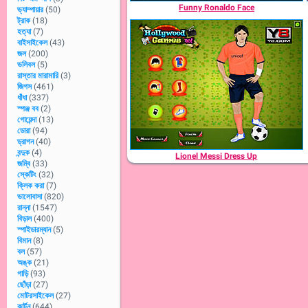
Funny Ronaldo Face
ভ্যাম্পায়ার
(50)
ট্রাক
(18)
হত্যা
(7)
বাইসাইকেল
(43)
জল
(200)
ভলিবল
(5)
রাস্তার মারামারি
(3)
জিগস
(461)
ধাঁধা
(337)
স্পঞ্জ বব
(2)
গোয়েন্দা
(13)
ডোরা
(94)
ড্রাগন
(40)
বন্দুক
(4)
Lionel Messi Dress Up
জম্বি
(33)
স্কেটিং
(32)
ক্লিক করা
(7)
ভালোবাসা
(820)
রান্না
(1547)
বিড়াল
(400)
স্পাইডারম্যান
(5)
বিমান
(8)
বল
(57)
অঙ্ক
(21)
গাড়ি
(93)
ছোঁড়া
(27)
মোটরসাইকেল
(27)
কার্টুন
(644)