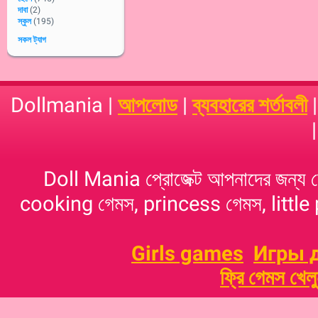
দাবা
(2)
স্কুল
(195)
সকল ট্যাগ
Dollmania |
আপলোড
|
ব্যবহারের শর্তাবলী
Doll Mania প্রোজেক্ট আপনাদের জন্য 
cooking গেমস, princess গেমস, little p
Girls games
Игры 
ফ্রি গেমস খেল