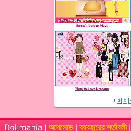
Nancy's Deluxe Pizza
Time to Love Dressup
1
2
3
Dollmania |
আপলোড
|
ব্যবহারের শর্তাবলী