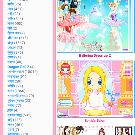
বার্গার
(75)
কেক
(421)
গাড়ি
(93)
কার্টুন
(644)
বিড়াল
(400)
দাবা
(2)
ক্লিক করা
(7)
রঙিন করা
(315)
রান্না
(1547)
গোয়েন্দা
(13)
কুকুর
(375)
Ballerina Dress up 2
ডোরা
(94)
ড্রাগন
(40)
Dragon Ball Z
(4)
পোশাক পরানো
(18042)
শিক্ষামূলক
(91)
খামার
(59)
ফাইটিং
(21)
খাবার
(1866)
খাবার পরিবেশন
(479)
ফুটবল (সকার)
(23)
মজার
(77)
বন্দুক
(4)
লুকানো বস্তু
(531)
বাড়ি
(125)
Sonia's Salon
জিগস
(461)
হত্যা
(7)
ভালোবাসা
(820)