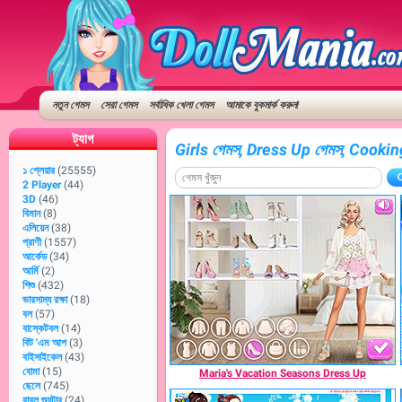
নতুন গেমস
সেরা গেমস
সর্বাধিক খেলা গেমস
আমাকে বুকমার্ক করুন!
ট্যাগ
Girls গেমস, Dress Up গেমস, Cookin
১ প্লেয়ার
(25555)
2 Player
(44)
3D
(46)
বিমান
(8)
এলিয়েন
(38)
প্রাণী
(1557)
আর্কেড
(34)
আর্মি
(2)
শিশু
(432)
ভারসাম্য রক্ষা
(18)
বল
(57)
বাস্কেটবল
(14)
বিট 'এম আপ
(3)
বাইসাইকেল
(43)
বোমা
(15)
Maria's Vacation Seasons Dress Up
ছেলে
(745)
বাবল শ্যুটার
(24)