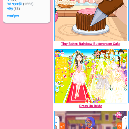
Y8 অ্যাকাউন্ট
(1553)
জম্বি
(33)
সকল ট্যাগ
Tiny Baker: Rainbow Buttercream Cake
Dress Up Bride