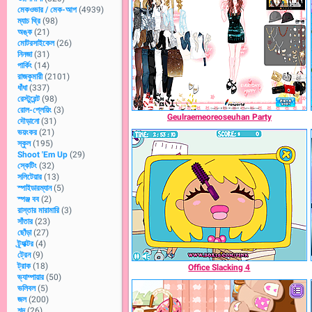
মেকওভার / মেক-আপ
(4939)
ম্যাচ থ্রি
(98)
অঙ্ক
(21)
মোটরসাইকেল
(26)
নিনজা
(31)
পার্কিং
(14)
রাজকুমারী
(2101)
ধাঁধা
(337)
রেস্টুরেন্ট
(98)
রোল-প্লেয়িং
(3)
Geulraemeoreoseuhan Party
দৌড়ানো
(31)
ভয়ংকর
(21)
স্কুল
(195)
Shoot 'Em Up
(29)
স্কেটিং
(32)
সলিটেয়ার
(13)
স্পাইডারম্যান
(5)
স্পঞ্জ বব
(2)
রাস্তার মারামারি
(3)
সাঁতার
(23)
ছোঁড়া
(27)
ট্র্যাক্টর
(4)
ট্রেন
(9)
ট্রাক
(18)
Office Slacking 4
ভ্যাম্পায়ার
(50)
ভলিবল
(5)
জল
(200)
শব্দ
(26)